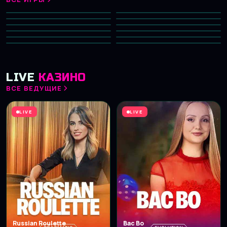
Gates of Olympus 1000
Big Bass Bonanza
HOT
Diamond of Jungle
Aztec Clusters
NEW
PRAGMATIC PLAY
PRAGMATIC PLAY
Divine Divas
Dreamshock
TOP
NETENT
PRAGMATIC PLAY
Hot Fruit
Phoenix Rising
NEW
PLAY’N GO
NETENT
Fruit Machine
Capymania Yellow
HOT
MICROGAMING
PLAY’N GO
Big Win x25
Fab Farm
MICROGAMING
PRAGMATIC PLAY
NETENT
PLAY’N GO
LIVE
КАЗИНО
ВСЕ ВЕДУЩИЕ
LIVE
LIVE
Russian Roulette
Bac Bo