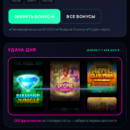
ЧАСОВ
МИНУТ
СЕКУНД
ЗАБРАТЬ БОНУС
ВСЕ БОНУСЫ
Без верификации до 50 000 ₽
Вывод за 15 минут
Crypto + карты
УДАЧА ДНЯ
JACKPOT 7 458 200 ₽
250 фриспинов
на топовые слоты — забери в первом депозите