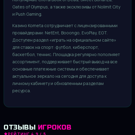
Gates of Olympus, а также эксклюзивы от Nolimit City
и Push Gaming.
Казино Kometa сотрудничает с лицензированными
провайдерами: NetEnt, Booongo, EvoPlay, EGT.
Доступен раздел «играть на официальном сайте»
для ставок на спорт: футбол, киберспорт,
баскетбол, теннис. Площадка регулярно пополняет
ассортимент, поддерживает быстрый вывод на все
основные платежные системы и обеспечивает
актуальное зеркало на сегодня для доступа к
личному кабинету и обновленным разделам
ресурса.
ОТЗЫВЫ
ИГРОКОВ
РЕЙТИНГ 4.9 / 5