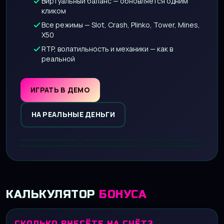
Виртуальный баланс — обновляется одним
кликом
Все режимы — Slot, Crash, Plinko, Tower, Mines,
X50
RTP, волатильность и механики — как в
реальной
ИГРАТЬ В ДЕМО
НА РЕАЛЬНЫЕ ДЕНЬГИ
DEMO
DEMO
DEMO
DEMO
DEMO
DEMO
КАЛЬКУЛЯТОР
БОНУСА
СКОЛЬКО ВНЕСЁТЕ НА СЧЁТ?