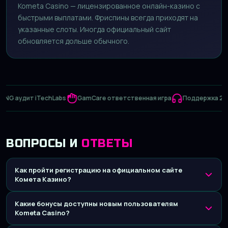
Kometa Casino — лицензированное онлайн-казино с
быстрыми выплатами. Фриспины всегда приходят на
указанные слоты. Иногда официальный сайт
обновляется дольше обычного.
аудит iTechLabs
GamCare ответственная игра
Поддержка 24/7
ВОПРОСЫ И
ОТВЕТЫ
Как пройти регистрацию на официальном сайте
Комета Казино?
Какие бонусы доступны новым пользователям
Kometa Casino?