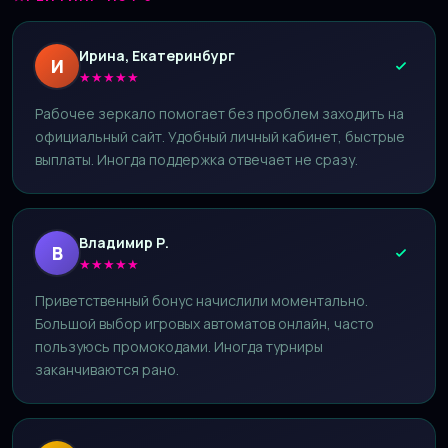
Ирина, Екатеринбург
И
★
★
★
★
★
Рабочее зеркало помогает без проблем заходить на
официальный сайт. Удобный личный кабинет, быстрые
выплаты. Иногда поддержка отвечает не сразу.
Владимир Р.
В
★
★
★
★
★
Приветственный бонус начислили моментально.
Большой выбор игровых автоматов онлайн, часто
пользуюсь промокодами. Иногда турниры
заканчиваются рано.