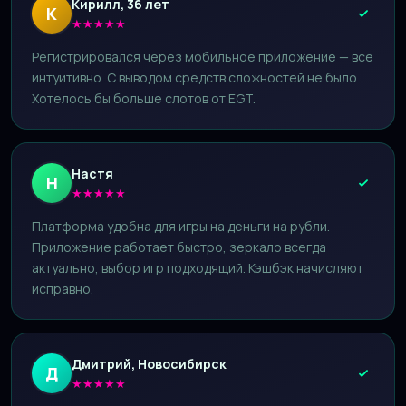
Кирилл, 36 лет
К
★
★
★
★
★
Регистрировался через мобильное приложение — всё
интуитивно. С выводом средств сложностей не было.
Хотелось бы больше слотов от EGT.
Настя
Н
★
★
★
★
★
Платформа удобна для игры на деньги на рубли.
Приложение работает быстро, зеркало всегда
актуально, выбор игр подходящий. Кэшбэк начисляют
исправно.
Дмитрий, Новосибирск
Д
★
★
★
★
★