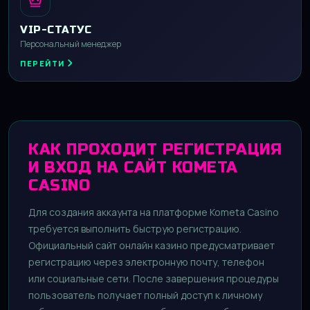
VIP-СТАТУС
Персональный менеджер
ПЕРЕЙТИ
КАК ПРОХОДИТ РЕГИСТРАЦИЯ
И ВХОД НА САЙТ KOMETA
CASINO
Для создания аккаунта на платформе Kometa Casino
требуется выполнить быструю регистрацию.
Официальный сайт онлайн казино предусматривает
регистрацию через электронную почту, телефон
или социальные сети. После завершения процедуры
пользователь получает полный доступ к личному