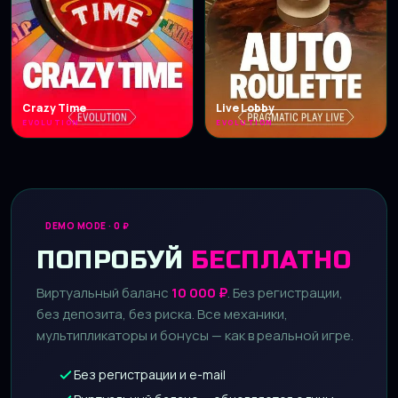
Crazy Time
Live Lobby
EVOLUTION
EVOLUTION
DEMO MODE · 0 ₽
ПОПРОБУЙ
БЕСПЛАТНО
Виртуальный баланс
10 000 ₽
. Без регистрации,
без депозита, без риска. Все механики,
мультипликаторы и бонусы — как в реальной игре.
Без регистрации и e-mail